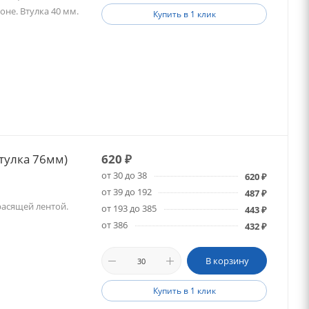
оне. Втулка 40 мм.
Купить в 1 клик
тулка 76мм)
620
₽
от 30 до 38
620
₽
от 39 до 192
487
₽
расящей лентой.
от 193 до 385
443
₽
от 386
432
₽
В корзину
Купить в 1 клик