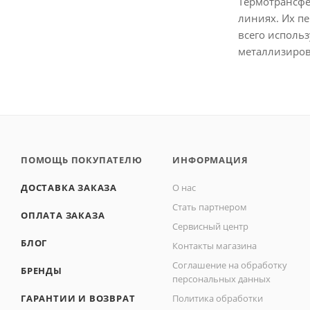
Термотрансфе
80х35 мм (
1
)
линиях. Их п
80х40 мм (
1
)
всего исполь
80х50 мм (
1
)
металлизиров
80х60 мм (
2
)
90х50 мм (
2
)
100х49 мм (
1
)
100х50 мм (
6
)
100х60 мм (
1
)
ПОМОЩЬ ПОКУПАТЕЛЮ
ИНФОРМАЦИЯ
100х72 мм (
5
)
ДОСТАВКА ЗАКАЗА
О нас
100х74 мм (
1
)
Стать партнером
ОПЛАТА ЗАКАЗА
100х80 мм (
3
)
Сервисный центр
100х100 мм (
4
)
БЛОГ
Контакты магазина
100х120 мм (
1
)
Соглашение на обработку
БРЕНДЫ
персональных данных
100х150 мм (
4
)
ГАРАНТИИ И ВОЗВРАТ
Политика обработки
102х40 мм (
1
)