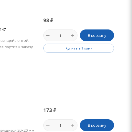
98
₽
5147
В корзину
расящей лентой.
ая партия к заказу
Купить в 1 клик
173
₽
В корзину
леящиеся 20х20 мм