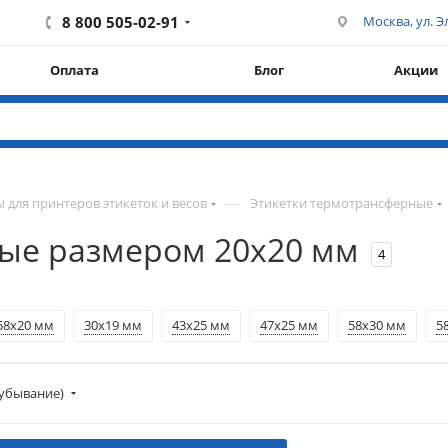
8 800 505-02-91
Москва, ул. Эл
Оплата
Блог
Акции
—
 для принтеров этикеток и весов
Этикетки термотрансферные
ые размером 20х20 мм
4
58х20 мм
30х19 мм
43х25 мм
47х25 мм
58х30 мм
5
убывание)