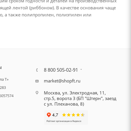
шим сроком годности и деталей на производственных
ящей лентой (риббоном). В качестве основания чаще
ю, а также полипропилен, полиэтилен или
Ы
8 800 505-02-91
а Т»
market@shopft.ru
283
Москва, ул. Электродная, 11,
6057574
стр.5, ворота 3 (БП "Штерн", заезд
с ул. Плеханова, 8)