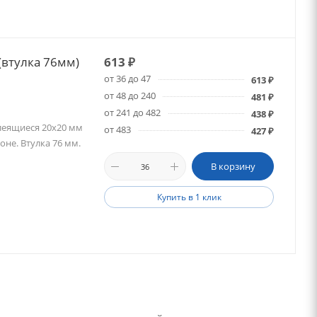
(втулка 76мм)
613
₽
от 36 до 47
613
₽
от 48 до 240
481
₽
от 241 до 482
438
₽
леящиеся 20х20 мм
от 483
427
₽
оне. Втулка 76 мм.
В корзину
Купить в 1 клик