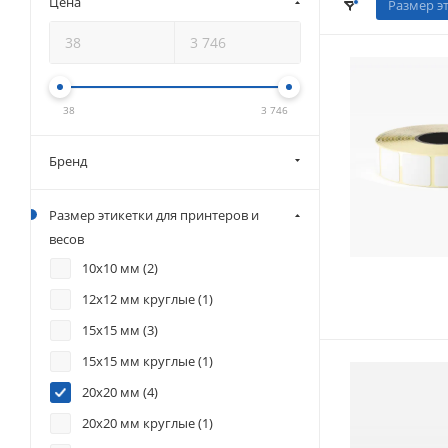
Цена
Размер э
38
3 746
Бренд
Размер этикетки для принтеров и
весов
10х10 мм (
2
)
12х12 мм круглые (
1
)
15х15 мм (
3
)
15х15 мм круглые (
1
)
20х20 мм (
4
)
20х20 мм круглые (
1
)