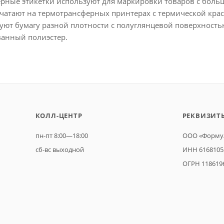
рные этикетки используют для маркировки товаров с боль
ечатают на термотрансферных принтерах с термической крас
зуют бумагу разной плотности с полуглянцевой поверхность
анный полиэстер.
КОЛЛ-ЦЕНТР
РЕКВИЗИТ
пн-пт 8:00—18:00
ООО «Формул
сб-вс выходной
ИНН 6168105
ОГРН 118619