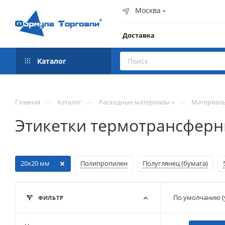
Москва
Доставка
Каталог
—
—
—
Главная
Каталог
Расходные материалы
Материалы
Этикетки термотрансферн
20х20 мм
Полипропилен
Полуглянец (бумага)
По умолчанию (
ФИЛЬТР